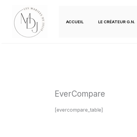
Aller
au
contenu
ACCUEIL
LE CRÉATEUR G.N.
EverCompare
[evercompare_table]