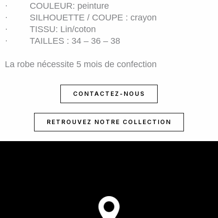
· COULEUR: peinture
· SILHOUETTE / COUPE : crayon
· TISSU: Lin/coton
· TAILLES : 34 – 36 – 38
La robe nécessite 5 mois de confection
CONTACTEZ-NOUS
RETROUVEZ NOTRE COLLECTION